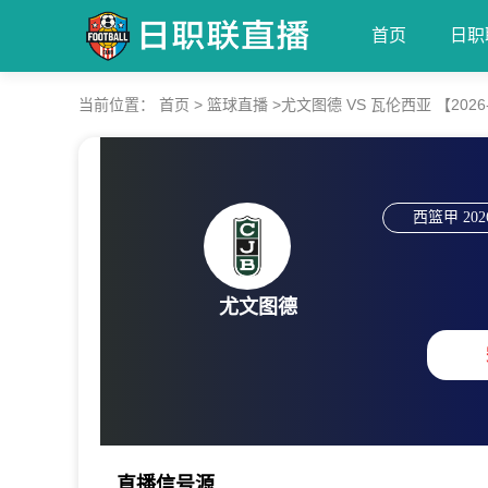
首页
日职
当前位置：
首页
>
篮球直播
>
尤文图德 VS 瓦伦西亚 【2026-06
西篮甲
202
尤文图德
直播信号源