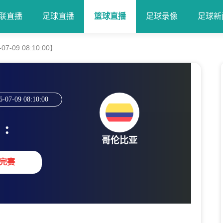
联直播
足球直播
篮球直播
足球录像
足球新
-09 08:10:00】
6-07-09 08:10:00
:
哥伦比亚
完赛