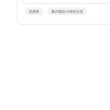
世美预
委内瑞拉VS哥伦比亚