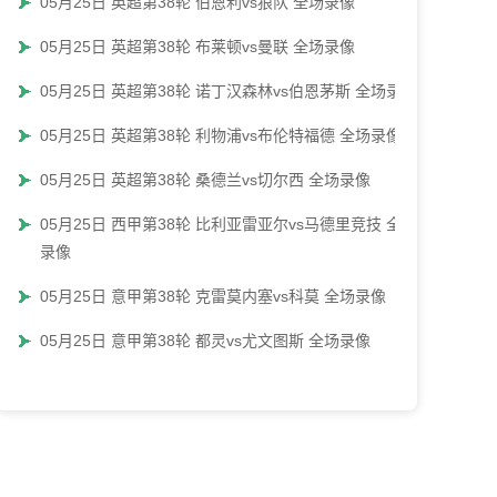
05月25日 英超第38轮 伯恩利vs狼队 全场录像
05月25日 英超第38轮 布莱顿vs曼联 全场录像
05月25日 英超第38轮 诺丁汉森林vs伯恩茅斯 全场录像
05月25日 英超第38轮 利物浦vs布伦特福德 全场录像
05月25日 英超第38轮 桑德兰vs切尔西 全场录像
05月25日 西甲第38轮 比利亚雷亚尔vs马德里竞技 全场
录像
05月25日 意甲第38轮 克雷莫内塞vs科莫 全场录像
05月25日 意甲第38轮 都灵vs尤文图斯 全场录像