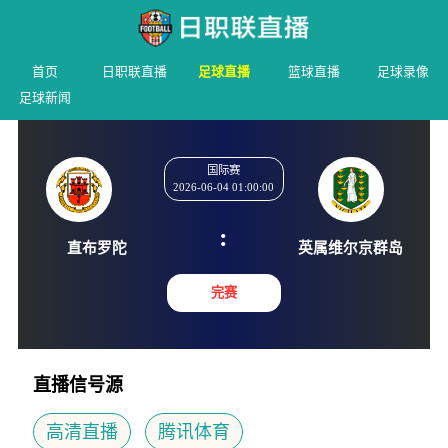
首页
日职联直播
足球直播
篮球直播
足球录像
足球新闻
国际赛
2026-06-04 01:00:00
:
直布罗陀
英属维尔
完赛
直播信号源
高清直播
腾讯体育