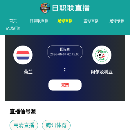
首页
日职联直播
足球直播
篮球直播
足球录像
足球新闻
国际赛
2026-06-04 02:45:00
:
荷兰
阿尔及
完赛
直播信号源
高清直播
腾讯体育