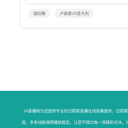
国际赛
卢森堡VS意大利
24直播网为您提供专业的日职联直播在线观看服务，日职
程，多条线路保障播放稳定，让您不错过每一场精彩对决。