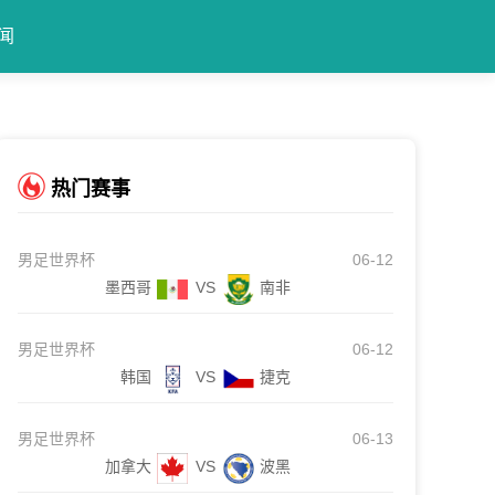
闻
热门赛事
男足世界杯
06-12
墨西哥
VS
南非
男足世界杯
06-12
韩国
VS
捷克
男足世界杯
06-13
加拿大
VS
波黑