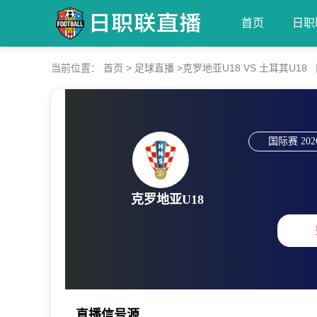
首页
日职
当前位置：
首页
>
足球直播
>
克罗地亚U18 VS 土耳其U18 【20
国际赛
202
克罗地亚U18
直播信号源