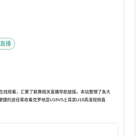
直播
视频在线观看，汇聚了联赛相关直播导航链接。本站整理了各大
捷的途径莱收看克罗地亚U18VS土耳其U18高清视频直