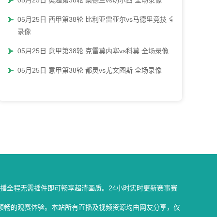
05月25日 英超第38轮 桑德兰vs切尔西 全场录像
05月25日 西甲第38轮 比利亚雷亚尔vs马德里竞技 全场
录像
05月25日 意甲第38轮 克雷莫内塞vs科莫 全场录像
05月25日 意甲第38轮 都灵vs尤文图斯 全场录像
播全程无需插件即可畅享超清画质。24小时实时更新赛事赛
顺畅的观赛体验。本站所有直播及视频资源均由网友分享，仅