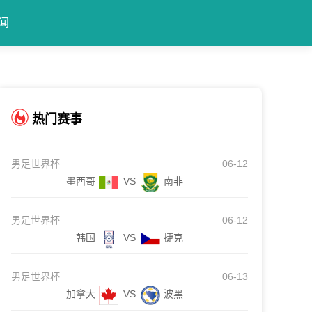
闻
热门赛事
男足世界杯
06-12
墨西哥
VS
南非
男足世界杯
06-12
韩国
VS
捷克
男足世界杯
06-13
加拿大
VS
波黑