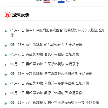
足球录像
05月26日 德甲升降级附加赛次回合 帕德博恩vs沃尔夫斯堡 全场
像
05月25日 意甲第38轮 帕尔马vs萨索洛 全场录像
05月25日 英超第38轮 伯恩利vs狼队 全场录像
05月25日 英超第38轮 布莱顿vs曼联 全场录像
05月25日 英超第38轮 诺丁汉森林vs伯恩茅斯 全场录像
05月25日 英超第38轮 利物浦vs布伦特福德 全场录像
05月25日 英超第38轮 桑德兰vs切尔西 全场录像
05月25日 西甲第38轮 比利亚雷亚尔vs马德里竞技 全场录像