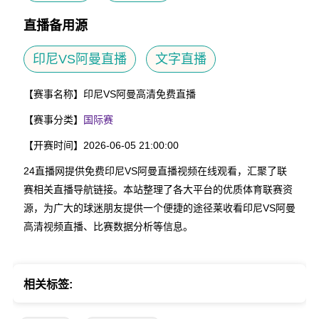
直播备用源
印尼VS阿曼直播
文字直播
【赛事名称】
印尼VS阿曼高清免费直播
【赛事分类】
国际赛
【开赛时间】
2026-06-05 21:00:00
24直播网提供免费印尼VS阿曼直播视频在线观看，汇聚了联
赛相关直播导航链接。本站整理了各大平台的优质体育联赛资
源，为广大的球迷朋友提供一个便捷的途径莱收看印尼VS阿曼
高清视频直播、比赛数据分析等信息。
相关标签: