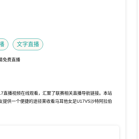
播
文字直播
高清免费直播
U17直播视频在线观看，汇聚了联赛相关直播导航链接。本站
提供一个便捷的途径莱收看马耳他女足U17VS沙特阿拉伯