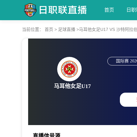
首页
日职
当前位置：
首页
>
足球直播
>
马耳他女足U17 VS 沙特阿拉伯女足U
国际赛
202
马耳他女足U17
直播信号源