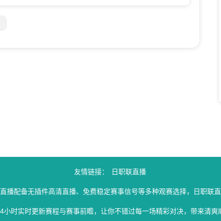
友情链接：
日职联直播
联直播配备无插件高清直播、免费稳定赛事信号等多种观赛选择，日职联直
24小时实时更新赛程与赛事前瞻，让你不错过每一场精彩对决，带来清爽