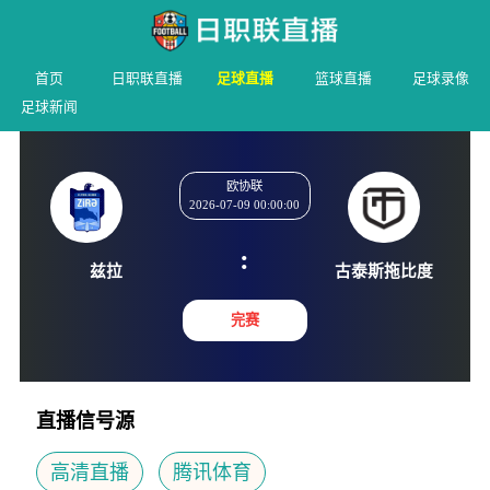
首页
日职联直播
足球直播
篮球直播
足球录像
足球新闻
欧协联
2026-07-09 00:00:00
:
兹拉
古泰斯拖
完赛
直播信号源
高清直播
腾讯体育