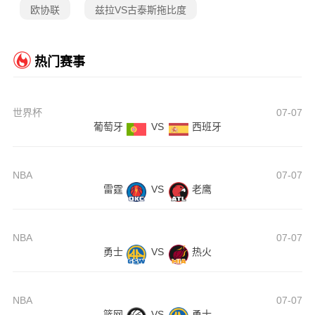
欧协联
兹拉VS古泰斯拖比度
热门赛事
世界杯
07-07
葡萄牙
VS
西班牙
NBA
07-07
雷霆
VS
老鹰
NBA
07-07
勇士
VS
热火
NBA
07-07
篮网
VS
勇士