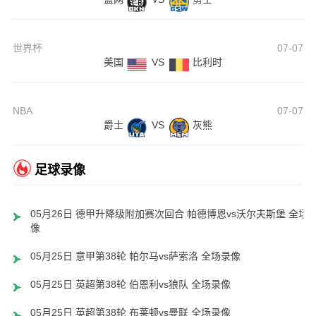
世界杯
07-07
美国
VS
比利时
NBA
07-07
爵士
VS
灰熊
足球录像
05月26日 德甲升降级附加赛次回合 帕德博恩vs沃尔夫斯堡 全场
像
05月25日 意甲第38轮 帕尔马vs萨索洛 全场录像
05月25日 英超第38轮 伯恩利vs狼队 全场录像
05月25日 英超第38轮 布莱顿vs曼联 全场录像