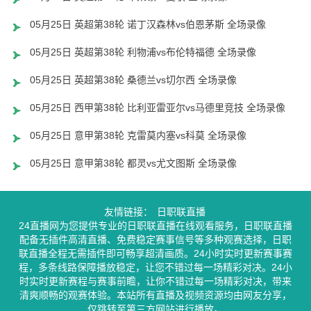
05月25日 英超第38轮 诺丁汉森林vs伯恩茅斯 全场录像
05月25日 英超第38轮 利物浦vs布伦特福德 全场录像
05月25日 英超第38轮 桑德兰vs切尔西 全场录像
05月25日 西甲第38轮 比利亚雷亚尔vs马德里竞技 全场录像
05月25日 意甲第38轮 克雷莫内塞vs科莫 全场录像
05月25日 意甲第38轮 都灵vs尤文图斯 全场录像
友情链接：
日职联直播
24直播网为您提供专业的日职联直播在线观看服务，日职联直播
配备无插件高清直播、免费稳定赛事信号等多种观赛选择，日职
联直播全程无需插件即可畅享超清画质。24小时实时更新赛事赛
程，多条线路保障播放稳定，让您不错过每一场精彩对决。24小
时实时更新赛程与赛事前瞻，让你不错过每一场精彩对决，带来
清爽顺畅的观赛体验。本站所有直播及视频资源均由网友分享，
仅跳转至第三方网站进行播放。