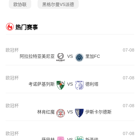
欧协联
黑格尔曼VS派德
热门赛事
欧冠杯
07-08
阿拉拉特亚美尼亚
VS
里加FC
欧冠杯
07-08
考诺萨基列斯
VS
德利塔
欧冠杯
07-08
林肯红魔
VS
伊斯卡尔德斯
欧冠杯
07-08
萨巴赫
VS
新圣徒