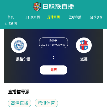
首页
日职联直播
足球直播
篮球直播
足球录像
足球新闻
欧协联
2026-07-10 00:00:00
:
黑格尔曼
派德
完赛
直播信号源
高清直播
腾讯体育