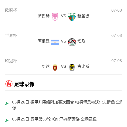
欧冠杯
07-08
萨巴赫
VS
新圣徒
世界杯
07-08
阿根廷
VS
埃及
欧冠杯
07-08
华达
VS
古比斯
足球录像
05月26日 德甲升降级附加赛次回合 帕德博恩vs沃尔夫斯堡 全场
像
05月25日 意甲第38轮 帕尔马vs萨索洛 全场录像