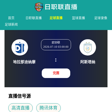
首页
日职联直播
足球直播
篮球直播
足球录像
足球新闻
欧协联
2026-07-10 03:00:00
:
地拉那迪纳摩
阿斯塔
完赛
直播信号源
高清直播
腾讯体育