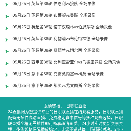
05月25日 英超第38轮 伯恩利vs狼队 全场录像
05月25日 英超第38轮 布莱顿vs曼联 全场录像
05月25日 英超第38轮 诺丁汉森林vs伯恩茅斯 全场录像
05月25日 英超第38轮 利物浦vs布伦特福德 全场录像
05月25日 英超第38轮 桑德兰vs切尔西 全场录像
05月25日 西甲第38轮 比利亚雷亚尔vs马德里竞技 全场录像
05月25日 意甲第38轮 克雷莫内塞vs科莫 全场录像
05月25日 意甲第38轮 都灵vs尤文图斯 全场录像
友情链接：
日职联直播
24直播网为您提供专业的日职联直播在线观看服务，日职联直播
配备无插件高清直播、免费稳定赛事信号等多种观赛选择，日职
联直播全程无需插件即可畅享超清画质。24小时实时更新赛事赛
程，多条线路保障播放稳定，让您不错过每一场精彩对决。24小