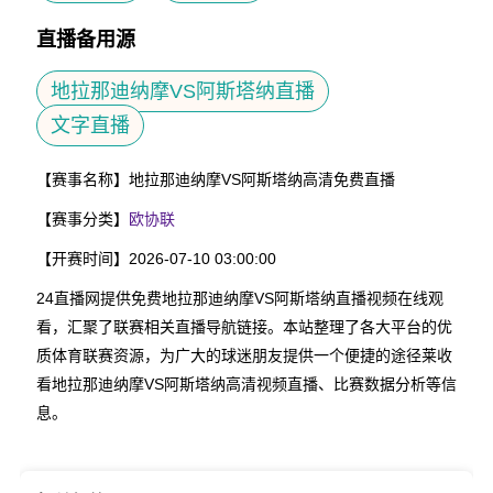
直播备用源
地拉那迪纳摩VS阿斯塔纳直播
文字直播
【赛事名称】
地拉那迪纳摩VS阿斯塔纳高清免费直播
【赛事分类】
欧协联
【开赛时间】
2026-07-10 03:00:00
24直播网提供免费地拉那迪纳摩VS阿斯塔纳直播视频在线观
看，汇聚了联赛相关直播导航链接。本站整理了各大平台的优
质体育联赛资源，为广大的球迷朋友提供一个便捷的途径莱收
看地拉那迪纳摩VS阿斯塔纳高清视频直播、比赛数据分析等信
息。