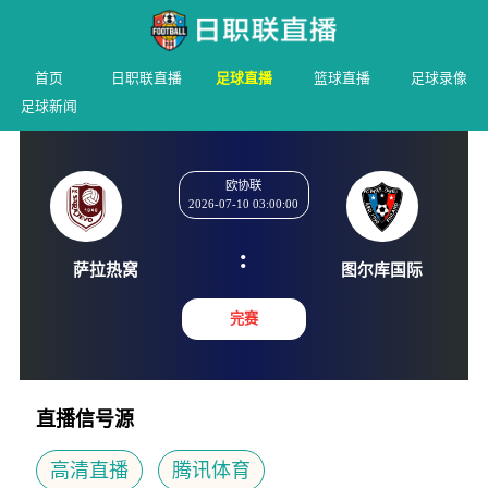
首页
日职联直播
足球直播
篮球直播
足球录像
足球新闻
欧协联
2026-07-10 03:00:00
:
萨拉热窝
图尔库
完赛
直播信号源
高清直播
腾讯体育