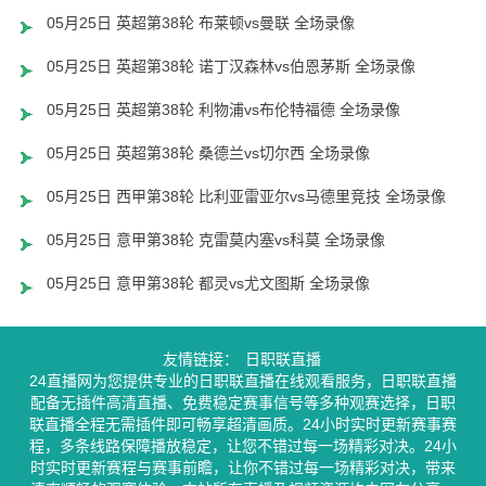
05月25日 英超第38轮 布莱顿vs曼联 全场录像
05月25日 英超第38轮 诺丁汉森林vs伯恩茅斯 全场录像
05月25日 英超第38轮 利物浦vs布伦特福德 全场录像
05月25日 英超第38轮 桑德兰vs切尔西 全场录像
05月25日 西甲第38轮 比利亚雷亚尔vs马德里竞技 全场录像
05月25日 意甲第38轮 克雷莫内塞vs科莫 全场录像
05月25日 意甲第38轮 都灵vs尤文图斯 全场录像
友情链接：
日职联直播
24直播网为您提供专业的日职联直播在线观看服务，日职联直播
配备无插件高清直播、免费稳定赛事信号等多种观赛选择，日职
联直播全程无需插件即可畅享超清画质。24小时实时更新赛事赛
程，多条线路保障播放稳定，让您不错过每一场精彩对决。24小
时实时更新赛程与赛事前瞻，让你不错过每一场精彩对决，带来