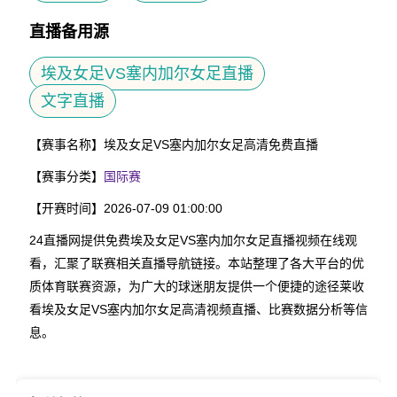
直播备用源
埃及女足VS塞内加尔女足直播
文字直播
【赛事名称】
埃及女足VS塞内加尔女足高清免费直播
【赛事分类】
国际赛
【开赛时间】
2026-07-09 01:00:00
24直播网提供免费埃及女足VS塞内加尔女足直播视频在线观
看，汇聚了联赛相关直播导航链接。本站整理了各大平台的优
质体育联赛资源，为广大的球迷朋友提供一个便捷的途径莱收
看埃及女足VS塞内加尔女足高清视频直播、比赛数据分析等信
息。