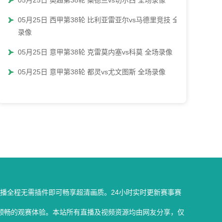
05月25日 英超第38轮 桑德兰vs切尔西 全场录像
05月25日 西甲第38轮 比利亚雷亚尔vs马德里竞技 全场
录像
05月25日 意甲第38轮 克雷莫内塞vs科莫 全场录像
05月25日 意甲第38轮 都灵vs尤文图斯 全场录像
播全程无需插件即可畅享超清画质。24小时实时更新赛事赛
顺畅的观赛体验。本站所有直播及视频资源均由网友分享，仅