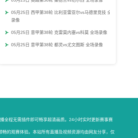
05月25日 英超第38轮 桑德兰vs切尔西 全场录像
05月25日 西甲第38轮 比利亚雷亚尔vs马德里竞技 全场
录像
05月25日 意甲第38轮 克雷莫内塞vs科莫 全场录像
05月25日 意甲第38轮 都灵vs尤文图斯 全场录像
播全程无需插件即可畅享超清画质。24小时实时更新赛事赛
顺畅的观赛体验。本站所有直播及视频资源均由网友分享，仅