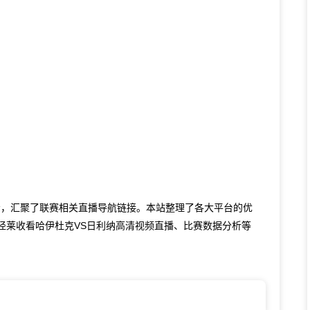
看，汇聚了联赛相关直播导航链接。本站整理了各大平台的优
径莱收看哈伊杜克VS日利纳高清视频直播、比赛数据分析等