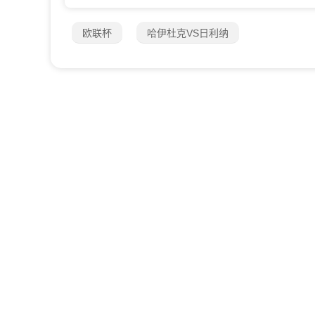
欧联杯
哈伊杜克VS日利纳