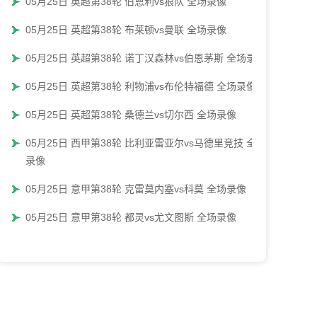
05月25日 英超第38轮 伯恩利vs狼队 全场录像
05月25日 英超第38轮 布莱顿vs曼联 全场录像
05月25日 英超第38轮 诺丁汉森林vs伯恩茅斯 全场录像
05月25日 英超第38轮 利物浦vs布伦特福德 全场录像
05月25日 英超第38轮 桑德兰vs切尔西 全场录像
05月25日 西甲第38轮 比利亚雷亚尔vs马德里竞技 全场
录像
05月25日 意甲第38轮 克雷莫内塞vs科莫 全场录像
05月25日 意甲第38轮 都灵vs尤文图斯 全场录像